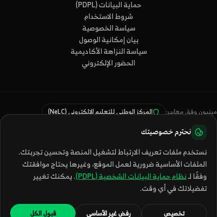
حماية البيانات (PDPL)
شروط الاستخدام
سياسة الخصوصية
بيان إمكانية الوصول
سياسة النزاهة الأكاديمية
الحضور الإلكتروني
مبنيون وفق معايير:
المركز الوطني للتعليم الإلكتروني (NeLC)
نظام حماية البيانات (PDPL)
WCAG 2.1 AA
رؤية 2030
نحترم خصوصيتك
المنصة في مرحلة التحضير للترخيص الرسمي
نستخدم ملفات تعريف الارتباط لتشغيل المنصة وتحسين تجربتك.
الملفات الأساسية ضرورية لعمل الموقع، وغيرها يحتاج موافقتك
وفقًا لـ
نظام حماية البيانات الشخصية (PDPL)
. يمكنك تغيير
© 2026 مشروع العمر™ — جميع الحقوق محفوظة
تفضيلاتك في أي وقت.
info@mashroalomr.com
الجودة
إعدادات الكوكيز
تبديل المظهر
تخصيص
رفض غير الأساسي
قبول الكل