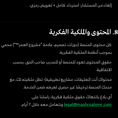
إلغاء من المستشار: استرداد كامل + تعويض رمزي.
8. المحتوى والملكية الفكرية
كل محتوى المنصة (دورات، تصميم، علامة "مشروع العمر™") محمي
بموجب أنظمة الملكية الفكرية.
حقوق المحتوى تعود للمنصة أو للمدرب صاحب الحق، بحسب
الاتفاقية.
محتواك أنت (تعليقات، مشاريع تطبيقية): تظل ملكيته لك، مع
منحك المنصة ترخيصًا غير حصري لعرضه ضمن الخدمة.
أي بلاغ بانتهاك حقوق ملكية فكرية: راسلنا على
legal@mashroalomr.com
ونتعامل معه خلال 7 أيام.