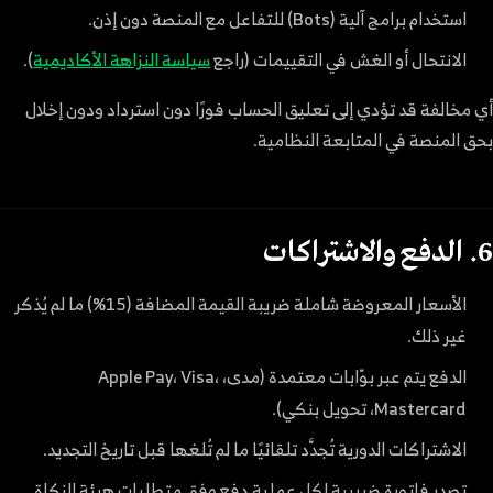
استخدام برامج آلية (Bots) للتفاعل مع المنصة دون إذن.
الانتحال أو الغش في التقييمات (راجع
سياسة النزاهة الأكاديمية
).
أي مخالفة قد تؤدي إلى تعليق الحساب فورًا دون استرداد ودون إخلال
بحق المنصة في المتابعة النظامية.
6. الدفع والاشتراكات
الأسعار المعروضة شاملة ضريبة القيمة المضافة (15%) ما لم يُذكر
غير ذلك.
الدفع يتم عبر بوّابات معتمدة (مدى، Apple Pay، Visa،
Mastercard، تحويل بنكي).
الاشتراكات الدورية تُجدَّد تلقائيًا ما لم تُلغها قبل تاريخ التجديد.
تصدر فاتورة ضريبية لكل عملية دفع وفق متطلبات هيئة الزكاة