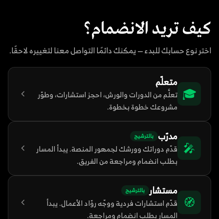
كيف تريد الانضمام؟
اختر نوع حسابك للبدء — يمكنك دائمًا التواصل معنا لتغييره لاحقًا.
متعلّم
🎓
تعلَّم من الدورات والورش، احجز استشارات، وطوّر
مشروعك خطوة بخطوة.
مدرّب
بالترشيح
🎤
قدّم دوراتك وورشك لجمهور المنصة. يبدأ المسار
بطلب انضمام ومراجعة من الفريق.
مستشار
بالترشيح
🧭
قدّم استشارات فردية ووجّه روّاد الأعمال. يبدأ
المسار بطلب انضمام ومراجعة.